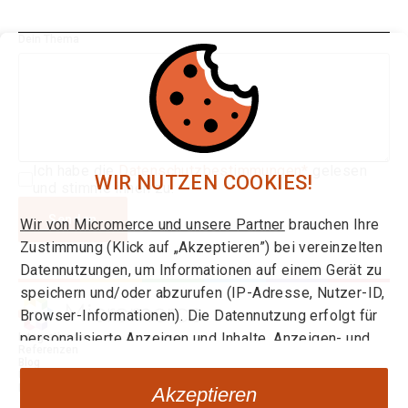
Dein Thema
Ich habe die
Datenschutzbestimmungen*
gelesen
WIR NUTZEN COOKIES!
und stimme ihnen zu.
Senden
Wir von Micromerce und unsere Partner
brauchen Ihre
Zustimmung (Klick auf „Akzeptieren”) bei vereinzelten
Datennutzungen, um Informationen auf einem Gerät zu
speichern und/oder abzurufen (IP-Adresse, Nutzer-ID,
Browser-Informationen). Die Datennutzung erfolgt für
personalisierte Anzeigen und Inhalte, Anzeigen- und
Integrationen
Referenzen
Inhaltsmessungen sowie um Erkenntnisse über
Blog
Über uns
Zielgruppen und Produktentwicklungen zu gewinnen.
Karriere
Akzeptieren
Mehr Infos zur Einwilligung und zu