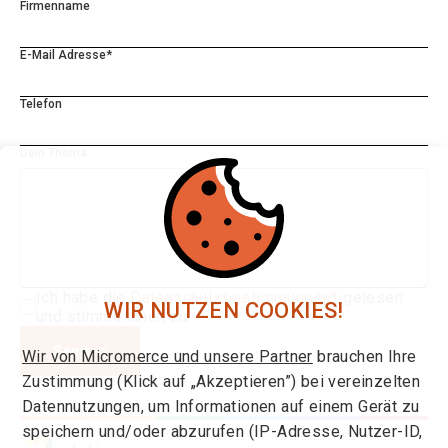
Firmenname
E-Mail Adresse*
Telefon
Dein Thema
Ich habe die
Datenschutzbestimmungen*
gelesen
WIR NUTZEN COOKIES!
und stimme ihnen zu.
Senden
Wir von Micromerce und unsere Partner
brauchen Ihre
Zustimmung (Klick auf „Akzeptieren”) bei vereinzelten
Datennutzungen, um Informationen auf einem Gerät zu
speichern und/oder abzurufen (IP-Adresse, Nutzer-ID,